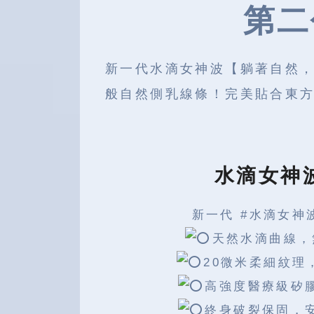
第二
新一代水滴女神波
【躺著自然
般自然側乳線條！完美貼合東
水滴女神
新一代
#水滴女神
天然水滴曲線，
20微米柔細紋理
高強度醫療級矽
終身破裂保固，