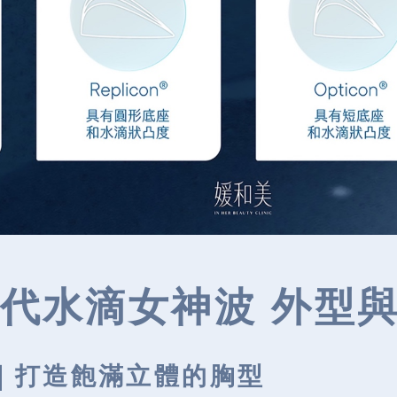
代水滴女神波 外型
形｜打造飽滿立體的胸型