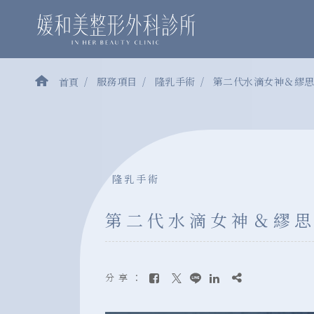
服務項目
隆乳手術
第二代水滴女神＆繆
首頁
隆乳手術
第二代水滴女神＆繆
分享：