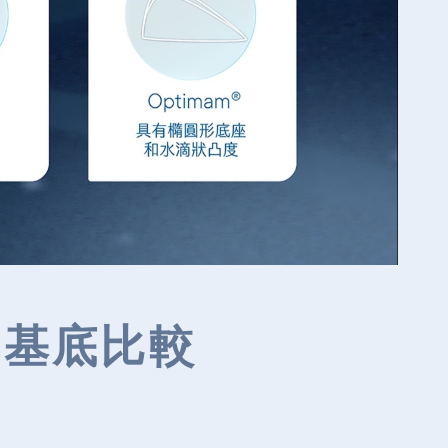
與基底比較