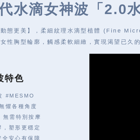
代水滴女神波「2.0
，動態更美】，
柔細紋理水滴型植體 (Fine Micro-
方女性胸型輪廓，觸感柔軟細緻，實現渴望已久
波特色
波
#MESMO
無懼各種角度
，無需特別按摩
膠，塑形更穩定
安全安心有保障