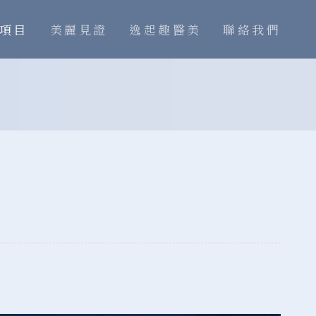
項目
美麗見證
逸起趣醫美
聯絡我們