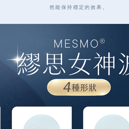
然能保持穩定的效果。