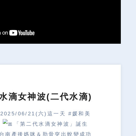
水滴女神波(二代水滴)
2025/06/21(六)這一天
#媛和美
「第二代水滴女神波」誕生
台南產後媽咪＆肋骨突出蛻變成功