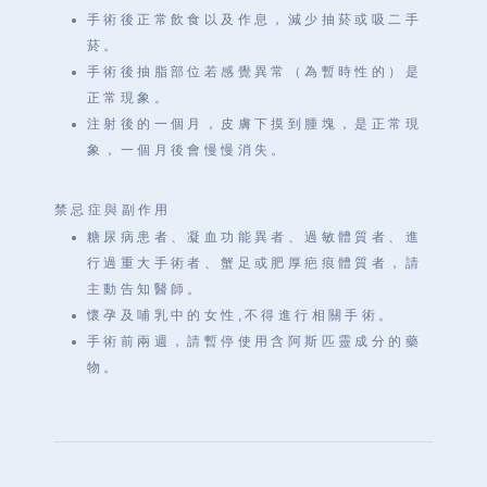
手術後正常飲食以及作息，減少抽菸或吸二手
菸。
手術後抽脂部位若感覺異常（為暫時性的）是
正常現象。
注射後的一個月，皮膚下摸到腫塊，是正常現
象，一個月後會慢慢消失。
禁忌症與副作用
糖尿病患者、凝血功能異者、過敏體質者、進
行過重大手術者、蟹足或肥厚疤痕體質者，請
主動告知醫師。
懷孕及哺乳中的女性,不得進行相關手術。
手術前兩週，請暫停使用含
阿斯匹靈
成分的藥
物。