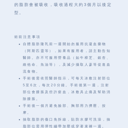
的脂肪會被吸收，吸收過程大約3個月以後定
型。
術前注意事項
自體脂肪隆乳前一週開始勿服用抗凝血藥物
（阿斯匹靈等），如果有服用者，請主動告知
醫師。亦不可服用營養品（如牛樟芝、銀杏、
維他命、魚油等），及減少攝取人蔘等促進血
流食物。
手術後需依照醫師指示，可每天冰敷注射部位
5至6次，每次20分鐘。手術後第一週，注射
部位會腫脹及些許瘀血，冰敷具止痛及幫助消
除腫脹。
手術後一個月避免臉部、胸部用力擠壓、按
摩。
抽取脂肪的傷口免拆線，貼防水膠可洗澡，抽
脂部位需用彈性繃帶加壓或穿著束褲一週。