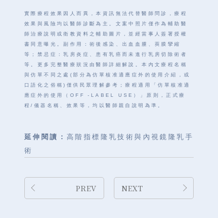
實際療程效果因人而異，本資訊無法代替醫師問診，療程
效果與風險均以醫師診斷為主。文案中照片僅作為輔助醫
師治療說明或衛教資料之輔助圖片，並經當事人簽署授權
書同意曝光。副作用：術後感染、出血血腫、莢膜攣縮
等；禁忌症：乳房炎症、患有乳癌而未進行乳房切除術者
等。更多完整醫療狀況由醫師詳細解說。本內文療程名稱
與仿單不同之處(部分為仿單核准適應症外的使用介紹，或
口語化之俗稱)僅供民眾理解參考；療程適用「仿單核准適
應症外的使用（OFF -LABEL USE）」原則，正式療
程/儀器名稱、效果等，均以醫師親自說明為準。
延伸閱讀：
高階指標隆乳技術與內視鏡隆乳手
術
PREV
NEXT