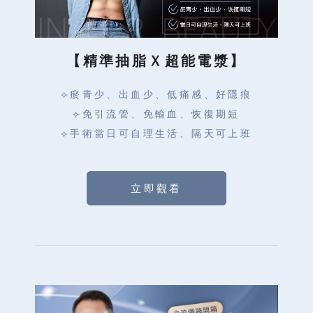
【精準抽脂Ｘ超能電漿】
⟣瘀青少、出血少、低痛感、好隱痕
⟣免引流管、免輸血、恢復期短
⟣手術當日可自理生活、隔天可上班
立即觀看