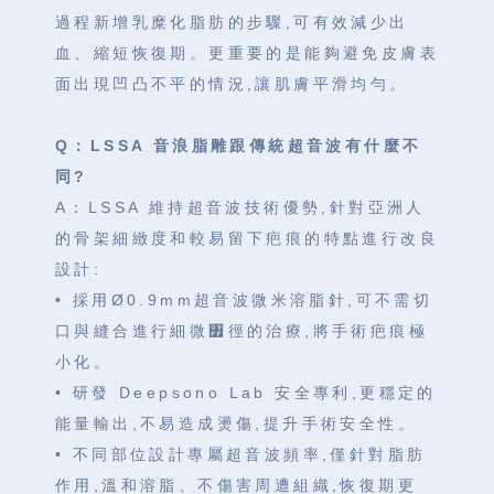
過程新增乳糜化脂肪的步驟,可有效減少出
血、縮短恢復期。更重要的是能夠避免皮膚表
面出現凹凸不平的情況,讓肌膚平滑均勻。
Q：LSSA 音浪脂雕跟傳統超音波有什麼不
同?
A：LSSA 維持超音波技術優勢,針對亞洲人
的骨架細緻度和較易留下疤痕的特點進行改良
設計:
• 採用Ø0.9mm超音波微米溶脂針,可不需切
口與縫合進行細微৿徑的治療,將手術疤痕極
小化。
• 研發 Deepsono Lab 安全專利,更穩定的
能量輸出,不易造成燙傷,提升手術安全性。
• 不同部位設計專屬超音波頻率,僅針對脂肪
作用,溫和溶脂、不傷害周遭組織,恢復期更