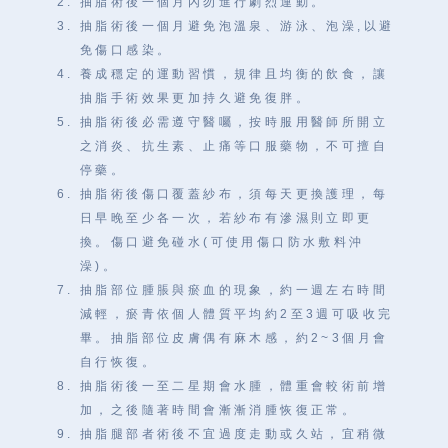
抽脂術後一個月內勿進行劇烈運動。
抽脂術後一個月避免泡溫泉、游泳、泡澡,以避
免傷口感染。
養成穩定的運動習慣，規律且均衡的飲食，讓
抽脂手術效果更加持久避免復胖。
抽脂術後必需遵守醫囑，按時服用醫師所開立
之消炎、抗生素、止痛等口服藥物，不可擅自
停藥。
抽脂術後傷口覆蓋紗布，須每天更換護理，每
日早晚至少各一次，若紗布有滲濕則立即更
換。傷口避免碰水(可使用傷口防水敷料沖
澡)。
抽脂部位腫脹與瘀血的現象，約一週左右時間
減輕，瘀青依個人體質平均約2至3週可吸收完
畢。抽脂部位皮膚偶有麻木感，約2~3個月會
自行恢復。
抽脂術後一至二星期會水腫，體重會較術前增
加，之後隨著時間會漸漸消腫恢復正常。
抽脂腿部者術後不宜過度走動或久站，宜稍微