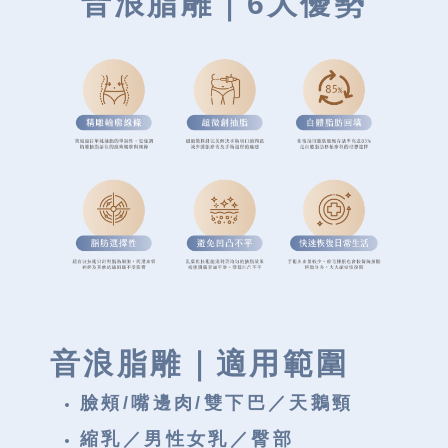
音浪脂雕｜6大優勢
音浪脂雕｜
適用範圍
臉頰/嘴邊肉/雙下巴／天鵝頸
縮乳／男性女乳／臀部