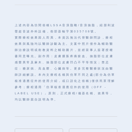
上述內容為坊間俗稱LSSA音浪脂雕/音浪抽脂，紐朋利波
聲超音波外科設備，
衛部器輸字第035708號。
實際療程效果因人而異，本資訊無法代替醫師問診，療程
效果與風險均以醫師診斷為主。文案中照片僅作為輔助醫
師治療說明或衛教資料之輔助圖片，並經當事人簽署授權
書同意曝光。副作用：皮膚腫脹疼痛瘀血、抽脂部位皮膚
感覺異常及麻木、抽脂部位皮膚凹凸不平等情況；禁忌
症：糖尿病、高血壓、心臟病等。更多完整醫療狀況由醫
師詳細解說。本內文療程名稱與仿單不同之處(部分為仿單
核准適應症外的使用介紹，或口語化之俗稱)僅供民眾理解
參考；療程適用「仿單核准適應症外的使用（OFF -
LABEL USE）」原則，正式療程/儀器名稱、效果等，
均以醫師親自說明為準。