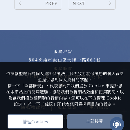
PREV
NEXT
服務地點.
804高雄市鼓山區大順一路863號
服務時間.
依據歐盟施行的個人資料保護法，我們致力於保護您的個人資料
11:00 AM - 08:00PM(周日公休)
並提供您對個人資料的掌握。
TEL.
按一下「全部接受」，代表您允許我們置放 Cookie 來提升您
在本網站上的使用體驗、協助我們分析網站效能和使用狀況，以
07-552-1001
及讓我們投放相關聯的行銷內容。您可以在下方管理 Cookie
設定。 按一下「確認」即代表您同意採用目前的設定。
隱私權政策
服務條款
使用條款
2026
©
In Her Beauty Clinic -
Design
iBest
by
管理Cookies
全部接受