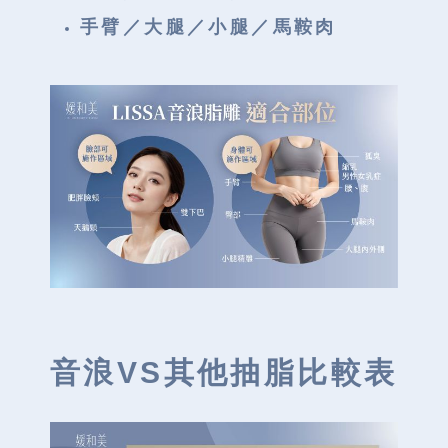
手臂／大腿／小腿／馬鞍肉
音浪VS其他抽脂
比較表