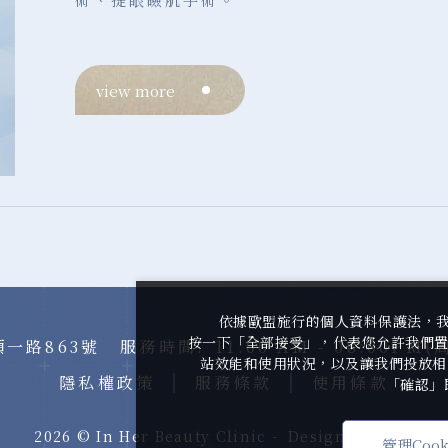
view more
依據歐盟施行的個人資料保護法，
按一下「全部接受」，代表您允許我們置放
順一路863號
服務時間.
11:00 AM - 08:00PM
站效能和使用狀況，以及讓我們投放相關
隱私權政策
服務條款
使用條款
「確認」
2026
©
In Her Beauty Clinic -
Design
iBest
by
管理Cook