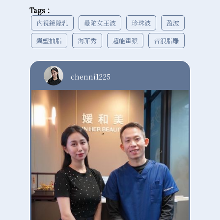
Tags：
內視鏡隆乳
曼陀女王波
珍珠波
盈波
飆塑抽脂
海菲秀
超能電漿
音浪脂雕
chenni1225